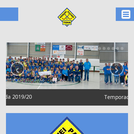
Notícies
Presentació
Escola
‹
›
Equips
Nacional catalana
Segona catalana femení
Segona catalana
Temporada 2018/19
Juvenil
Infantil
Benjamí
Prebenjamí