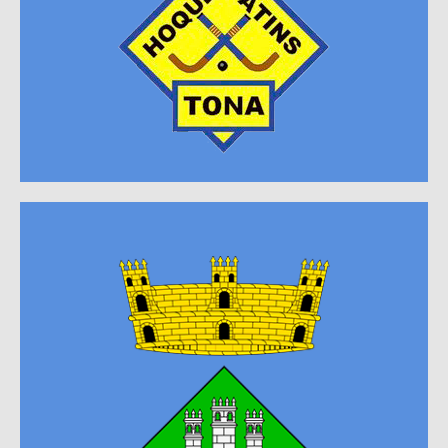
Comarcal A
Comarcal B
Escoleta
Contacte
Patrocinadors
Horaris partits