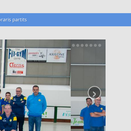
raris partits
›