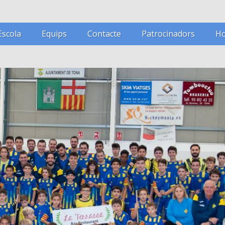
Escola
Equips
Contacte
Patrocinadors
Ho
Nacional catalana
Segona catalana femení
Segona catalana
Juvenil
Infantil
Benjamí
Prebenjamí
Comarcal A
Comarcal B
Escoleta